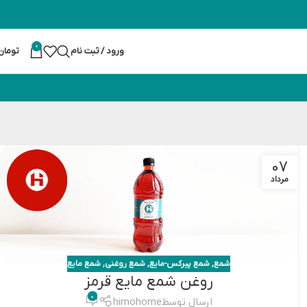
0
ورود / ثبت نام
تومان
07
مرداد
شمع
,
شمع پیرکس-مایع
,
شمع روغنی
,
شمع مایع
روغن شمع مایع قرمز
0
ارسال توسط
himohome