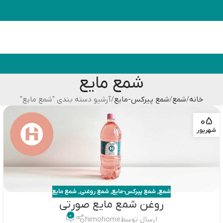
شمع مایع
خانه
شمع
شمع پیرکس-مایع
آرشیو دسته بندی "شمع مایع"
05
شهریور
شمع
,
شمع پیرکس-مایع
,
شمع روغنی
,
شمع مایع
روغن شمع مایع صورتی
0
ارسال توسط
himohome