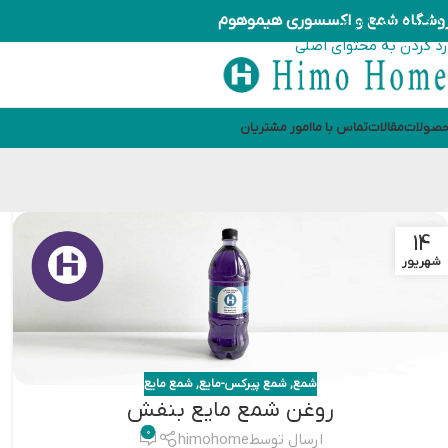
وشگاه شمع و اکسسوری هیموهوم
رد کردن به ناوبری
رد کردن به محتوای اصلی
صولات
مقالات
تماس با ما
امور مشتریان
14
شهریور
شمع
,
شمع پیرکس-مایع
,
شمع مایع
روغن شمع مایع بنفش
0
ارسال توسط
himohome