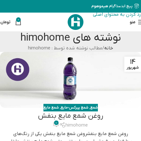
رد کردن به ناوبری
پیج اینستاگرام هیموهوم
رد کردن به محتوای اصلی
0
منو
تومان
0
نوشته های
himohome
خانه
مطالب نوشته شده توسط : himohome
14
شهریور
شمع
,
شمع پیرکس-مایع
,
شمع مایع
روغن شمع مایع بنفش
0
himohome
روغن شمع مایع بنفشروغن شمع مایع بنفش یکی از رنگ‌های