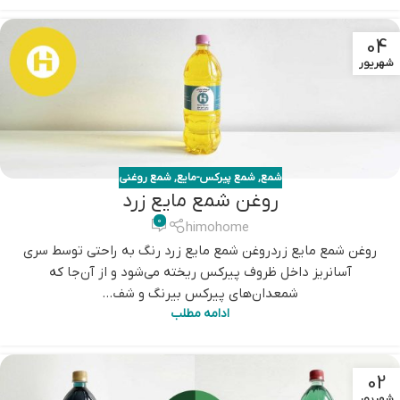
04
شهریور
شمع
,
شمع پیرکس-مایع
,
شمع روغنی
روغن شمع مایع زرد
0
himohome
روغن شمع مایع زردروغن شمع مایع زرد رنگ به راحتی توسط سری
آسانریز داخل ظروف پیرکس ریخته می‌شود و از آن‌جا که
شمعدان‌های پیرکس بیرنگ و شف...
ادامه مطلب
02
شهریور