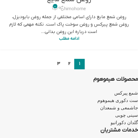
0
himohome
روغن شمع مایع دارای اسامی مختلفی از جمله روغن بایودیزل،
روغن شمع پیرکس و روغن سوخت پاک است. نکته مهمی که لازم
است درباره این روغن بدانی...
ادامه مطلب
3
2
1
محصولات هیموهوم
شمع پیرکس
ست دکوری هیموهوم
جاشمعی و شمعدان
سینی چوبی
گلدان دکوراتیو
خدمات مشتریان