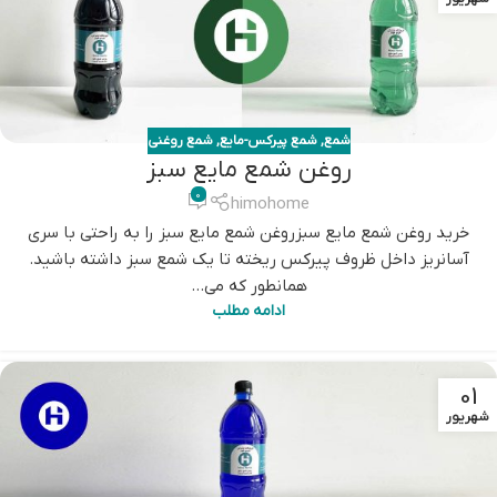
شمع
,
شمع پیرکس-مایع
,
شمع روغنی
روغن شمع مایع سبز
0
himohome
خرید روغن شمع مایع سبزروغن شمع مایع سبز را به راحتی با سری
آسانریز داخل ظروف پیرکس ریخته تا یک شمع سبز داشته باشید.
همانطور که می...
ادامه مطلب
01
شهریور