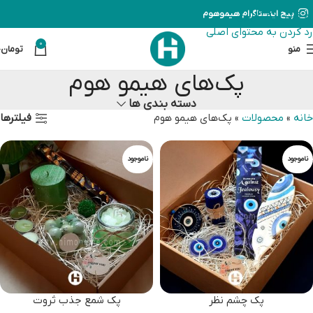
رد کردن به ناوبری
پیج اینستاگرام هیموهوم
رد کردن به محتوای اصلی
0
منو
تومان
0
پک‌های هیمو هوم
دسته بندی ها
فیلترها
خانه
»
محصولات
»
پک‌های هیمو هوم
ناموجود
ناموجود
پک چشم نظر
پک شمع جذب ثروت