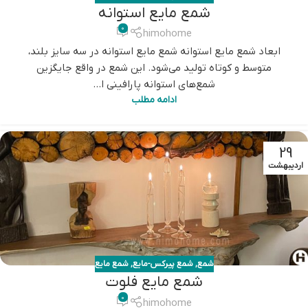
شمع مایع استوانه
0
himohome
ابعاد شمع مایع استوانه شمع مایع استوانه در سه سایز بلند،
متوسط و کوتاه تولید می‌شود. این شمع در واقع جایگزین
شمع‌های استوانه پارافینی ا...
ادامه مطلب
29
اردیبهشت
شمع
,
شمع پیرکس-مایع
,
شمع مایع
شمع مایع فلوت
0
himohome