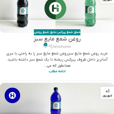
شمع
,
شمع پیرکس-مایع
,
شمع روغنی
روغن شمع مایع سبز
0
himohome
خرید روغن شمع مایع سبزروغن شمع مایع سبز را به راحتی با سری
آسانریز داخل ظروف پیرکس ریخته تا یک شمع سبز داشته باشید.
همانطور که می...
ادامه مطلب
01
شهریور