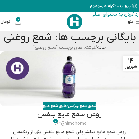
رد کردن به ناوبری
پیج اینستاگرام هیموهوم
رد کردن به محتوای اصلی
0
منو
تومان
0
بایگانی برچسب ها: شمع روغنی
خانه
نوشته های برچسب "شمع روغنی"
14
شهریور
شمع
,
شمع پیرکس-مایع
,
شمع مایع
روغن شمع مایع بنفش
0
himohome
روغن شمع مایع بنفشروغن شمع مایع بنفش یکی از رنگ‌های