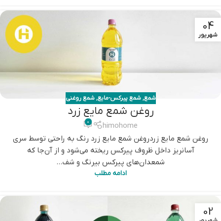
04
شهریور
شمع
,
شمع پیرکس-مایع
,
شمع روغنی
روغن شمع مایع زرد
0
himohome
روغن شمع مایع زردروغن شمع مایع زرد رنگ به راحتی توسط سری
آسانریز داخل ظروف پیرکس ریخته می‌شود و از آن‌جا که
شمعدان‌های پیرکس بیرنگ و شف...
ادامه مطلب
02
شهریور