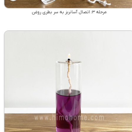
مرحله 3: اتصال آسانربز به سر بطری روغن