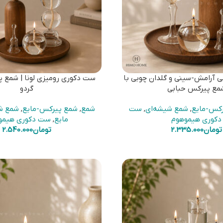
 آرامش-سینی و گلدان چوبی با
ست دکوری رومیزی لونا | شمع 
مع پیرکس حبابی
گردو
رکس-مایع
,
شمع شیشه‌ای
,
ست
شمع
,
شمع پیرکس-مایع
,
شمع ش
دکوری هیموهوم
مایع
,
ست دکوری هیمو
تومان
2.335.000
تومان
2.540.000