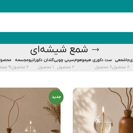
شمع شیشه‌ای
ی
جاشمعی
ست دکوری هیموهوم
سینی چوبی
گلدان دکوراتیو
مجسمه
محصول
8 محصول
8 محصول
2 محصول
1 محصول
6 محصول
91 محصول
جدید