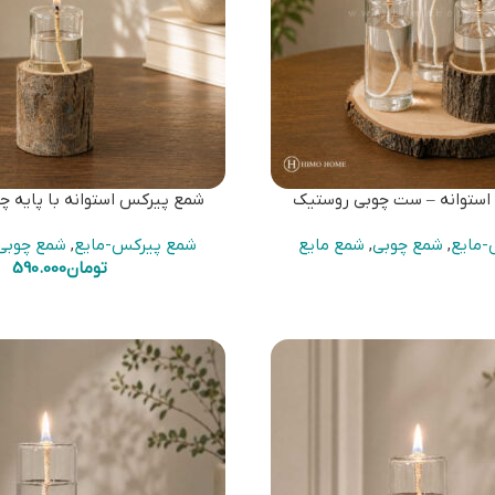
ستوانه – ست چوبی روستیک
شمع پیرکس استوانه با پایه چ
-مایع
,
شمع چوبی
,
شمع مایع
شمع پیرکس-مایع
,
شمع چوبی
تومان
590.000