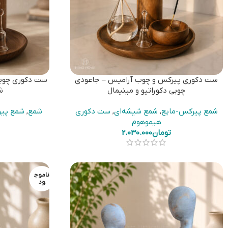
ست دکوری پیرکس و چوب آرامیس – جاعودی
ست دکوری چوبی
چوبی دکوراتیو و مینیمال
ش
شمع پیرکس-مایع
,
شمع شیشه‌ای
,
ست دکوری
شمع
,
شمع پی
هیموهوم
تومان
2.030.000
ناموج
ود