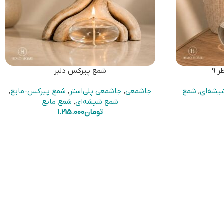
 9
شمع پیرکس دلبر
یشه‌ای
,
شمع
جاشمعی
,
جاشمعی پلی‌استر
,
شمع پیرکس-مایع
,
شمع شیشه‌ای
,
شمع مایع
تومان
1.215.000