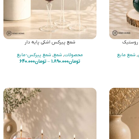
 روستیک
شمع پیرکس اشکی پایه دار
,
شمع مایع
محصولات
,
شمع
,
شمع پیرکس-مایع
تومان
1.890.000
–
تومان
640.000