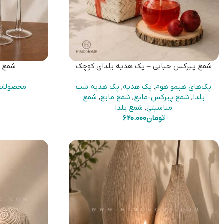
شمع پیرکس حبابی – پک هدیه یلدای کوچک
شمع پ
پک‌های هیمو هوم
,
پک هدیه
,
پک هدیه شب
محصولات
یلدا
,
شمع پیرکس-مایع
,
شمع مایع
,
شمع
مناسبتی
,
شمع یلدا
تومان
620.000