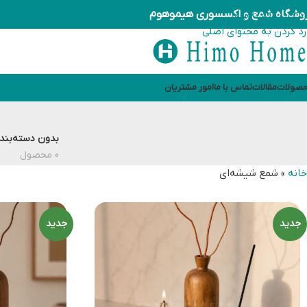
وشگاه شمع و اکسسوری هیموهوم
رد کردن به ناوبری
رد کردن به محتوای اصلی
صولات
مقالات
تماس با ما
امور مشتریان
بدون دسته‌بند
0 محصول
خانه
»
شمع شیشه‌ای
جدید
جدید