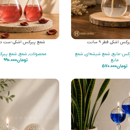
س اشکی قطر 9 سانت
شمع پیرکس اشکی-ست دو
کس-مایع
,
شمع شیشه‌ای
,
شمع
محصولات
,
شمع
,
شمع پیرک
مایع
تومان
990.000
تومان
570.000