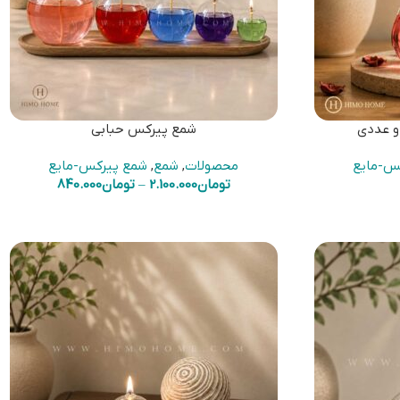
 عددی
شمع پیرکس حبابی
س-مایع
محصولات
,
شمع
,
شمع پیرکس-مایع
تومان
2.100.000
–
تومان
840.000