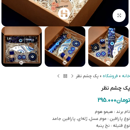
بزرگنمایی تصویر
خانه
»
فروشگاه
»
پک چشم نظر
پک چشم نظر
تومان
295.000
نام برند : هیمو هوم
نوع پارافین : موم عسل، ژله‌ای، پارافین جامد
نوع فتیله : نخ پنبه