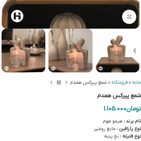
بزرگنمایی تصویر
خانه
»
فروشگاه
»
شمع پیرکس همدم
شمع پیرکس همدم
تومان
1.105.000
نام برند :
هیمو هوم
نوع پارافین :
مایع روغنی
نوع فتیله :
نخ پنبه