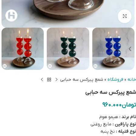
بزرگنمایی تصویر
خانه
»
فروشگاه
»
شمع پیرکس سه حبابی
شمع پیرکس سه حبابی
تومان
960.000
نام برند :
هیمو هوم
نوع پارافین :
مایع روغنی
نوع فتیله :
نخ پنبه