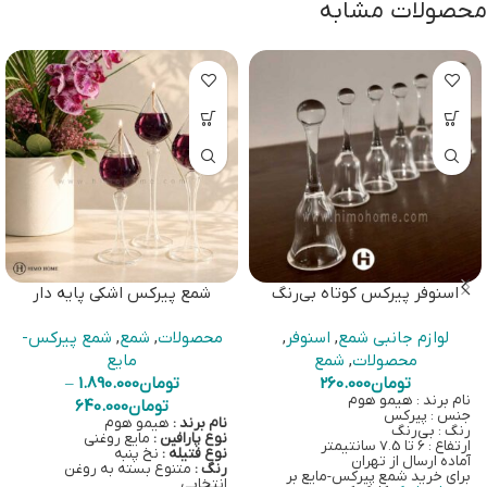
محصولات مشابه
اسنوفر پیرکس کوتاه بی‌رنگ
شمع پیرکس اشکی پایه دار
لوازم جانبی شمع
,
اسنوفر
,
محصولات
,
شمع
,
شمع پیرکس-
محصولات
,
شمع
مایع
تومان
260.000
تومان
1.890.000
–
نام برند : هیمو هوم
تومان
640.000
جنس : پیرکس
نام برند :
هیمو هوم
رنگ : بی‌رنگ
نوع پارافین :
مایع روغنی
ارتفاع : 6 تا 7.5 سانتیمتر
نوع فتیله :
نخ پنبه
آماده ارسال از تهران
رنگ :
متنوع بسته به روغن
برای خرید شمع پیرکس-مایع بر
انتخابی