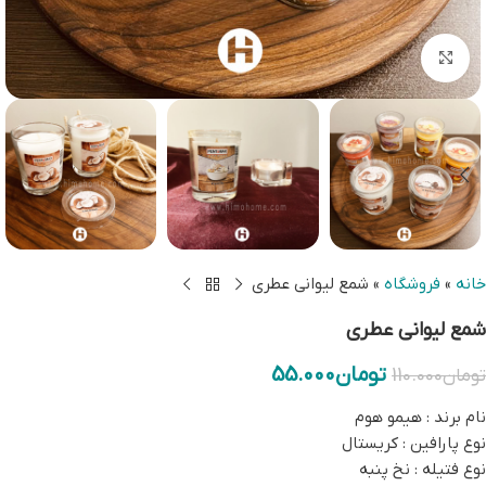
بزرگنمایی تصویر
خانه
»
فروشگاه
»
شمع لیوانی عطری
شمع لیوانی عطری
تومان
55.000
تومان
110.000
نام برند : هیمو هوم
نوع پارافین : کریستال
نوع فتیله : نخ پنبه