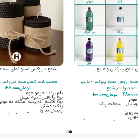
ن شمع پیرکس و مایع
شمع بیزوکس استوانه‌ای سه 
 شمع
,
روغن شمع پیرکس-مایع
,
محصولات
,
شمع
,
شمع بیزوکس ی
محصولات
,
شمع
تومان
145.000
نام برند : هیمو هوم
480.000
–
تومان
100.000
نوع پارافین : موم عسل
 هوم
نوع فتیله : نخ‌پنبه آغشته به موم
یودیزل – سوخت پاک
رنگ : مشکی
رایحه : ندارد
ان‌ریز
زمان آماده‌سازی : آماده ارسال
تهران
برای خرید اسنوفر بر روی
این لینک
 پیرکس-مایع بر روی
این لینک
 روغن شمع مایع