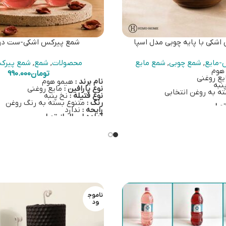
شکی با پایه چوبی مدل اسپا
شمع پیرکس اشکی-ست دو
-مایع
,
شمع چوبی
,
شمع مایع
محصولات
,
شمع
,
شمع پیرک
هوم
تومان
990.000
ع روغنی
نام برند :
هیمو هوم
نبه
نوع پارافین :
مایع روغنی
ه به روغن انتخابی
نوع فتیله :
نخ پنبه
رنگ :
متنوع بسته به رنگ روغن
تهران
رایحه :
ندارد
یک شمع پیرکس اشکی، یک فتیله
آماده ارسال از تهران
نخ‌پنبه‌ای، یک سرفتیله شیشه‌ای، یک روغن 100
با خرید هر شمع پیرکس، یک فتیله ن
 همراه سری آسانریز و یک کاسه
بیرنگ به همراه سری آسانریز نیز ا
 روغنی رنگی بر روی
این
خرید سوخت اضافی برای این ست 
.
می‌شود.
برای خرید بر روی
این لین
ر بر روی
این لینک
کلیک کنید.
برای خرید اسنوفر بر روی
این لینک
یله شیشه‌ای بر روی
این لینک
برای خرید سرفتیله شیشه‌ای بر رو
کلیک کنید.
 بر روی
این لینک
کلیک کنید.
برای خرید فتیله بر روی
این لینک
ک
اطلاعات تکمیلی شمع مایع اشکی
ناموج
ود