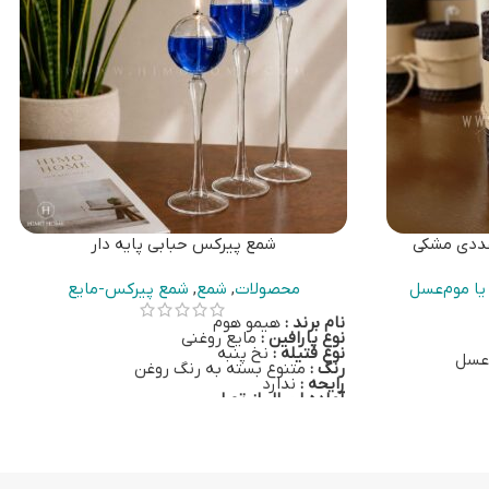
عددی مشکی
شمع پیرکس حبابی پایه دار
ا موم‌عسل
محصولات
,
شمع
,
شمع پیرکس-مایع
نام برند :
هیمو هوم
نوع پارافین :
مایع روغنی
نوع فتیله :
نخ پنبه
‌عسل
رنگ :
متنوع بسته به رنگ روغن
رایحه :
ندارد
آماده ارسال از تهران
با خرید هر شمع پیرکس، یک فتیله نخ‌پنبه‌ای،
کلیک کنید.
یک سرفتیله شیشه‌ای و یک روغن 100 سی‌سی
بیرنگ به همراه سری آسانریز نیز ارسال می‌شود.
خرید سوخت اضافی برای این ست توصیه
می‌شود.
برای خرید بر روی
این لینک
کلیک کنید.