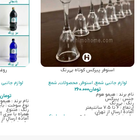
اسنوفر پیرکس کوتاه بی‌رنگ
روغ
لوازم جانبی شمع
,
اسنوفر
,
محصولات
,
شمع
لوازم جانبی
تومان
260.000
نام برند : هیمو هوم
تومان
جنس : پیرکس
نام برند : هیمو
رنگ : بی‌رنگ
نوع سوخت : با
ارتفاع : 6 تا 7.5 سانتیمتر
رنگ : متنوع
آماده ارسال از تهران
همراه با سری آس
برای خرید شمع پیرکس-مایع بر روی
این لینک
آماده ارسال از 
کلیک کنید
برای خرید شمع
کلیک کنید.
اطلاعات تکمیلی