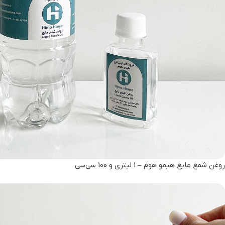
روغن شمع مایع هیمو هوم – 1 لیتری و 100 سی‌سی