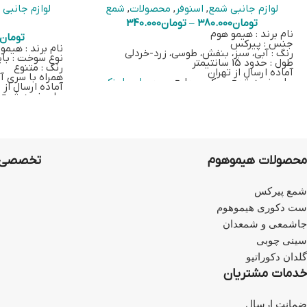
لوازم جانبی شمع
,
اسنوفر
,
محصولات
,
شمع
لوازم جانبی
تومان
380.000
–
تومان
340.000
نام برند : هیمو هوم
تومان
جنس : پیرکس
نام برند : هیمو
رنگ : آبی، سبز، بنفش، طوسی، زرد-خردلی
نوع سوخت : با
طول : حدود 15 سانتیمتر
رنگ : متنوع
آماده ارسال از تهران
همراه با سری آس
برای خرید شمع پیرکس-مایع بر روی
این لینک
آماده ارسال از 
کلیک کنید
برای خرید شمع
کلیک کنید.
اطلاعات تکمیلی
محصولات هیموهوم
تخصصی‌ت
شمع پیرکس
ست دکوری هیموهوم
جاشمعی و شمعدان
سینی چوبی
گلدان دکوراتیو
خدمات مشتریان
ضمانت ارسال