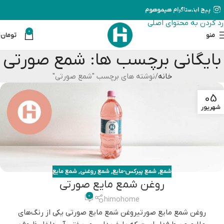
رد کردن به ناوبری
پیج اینستاگرام هیموهوم
رد کردن به محتوای اصلی
0
منو
تومان
0
بایگانی برچسب ها: شمع صورتی
خانه
نوشته های برچسب "شمع صورتی"
05
شهریور
شمع
,
شمع پیرکس-مایع
,
شمع روغنی
,
شمع مایع
روغن شمع مایع صورتی
0
himohome
روغن شمع مایع صورتیروغن شمع مایع صورتی یکی از رنگ‌های