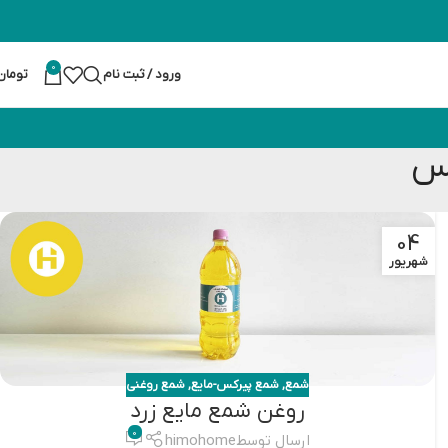
0
ورود / ثبت نام
تومان
کس
04
شهریور
شمع
,
شمع پیرکس-مایع
,
شمع روغنی
روغن شمع مایع زرد
0
ارسال توسط
himohome