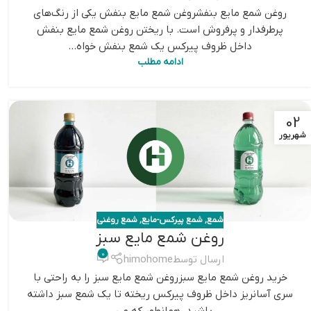
روغن شمع مایع بنفشروغن شمع مایع بنفش یکی از رنگ‌های
پرطرفدار و پرفروش است. با ریختن روغن شمع مایع بنفش
داخل ظروف پیرکس یک شمع بنفش خواه...
ادامه مطلب
02
شهریور
شمع
,
شمع پیرکس-مایع
,
شمع روغنی
روغن شمع مایع سبز
0
ارسال توسط
himohome
خرید روغن شمع مایع سبزروغن شمع مایع سبز را به راحتی با
سری آسانریز داخل ظروف پیرکس ریخته تا یک شمع سبز داشته
باشید. همانطور که می...