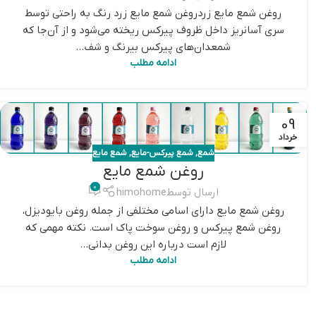
روغن شمع مایع زردروغن شمع مایع زرد رنگ به راحتی توسط
سری آسانریز داخل ظروف پیرکس ریخته می‌شود و از آن‌جا که
شمعدان‌های پیرکس بیرنگ و شف...
ادامه مطلب
09
خرداد
شمع
,
شمع پیرکس-مایع
,
شمع مایع
روغن شمع مایع
0
ارسال توسط
himohome
روغن شمع مایع دارای اسامی مختلفی از جمله روغن بایودیزل،
روغن شمع پیرکس و روغن سوخت پاک است. نکته مهمی که
لازم است درباره این روغن بدانی...
ادامه مطلب