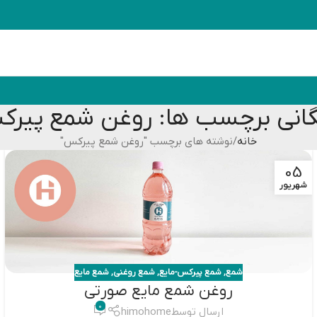
گانی برچسب ها: روغن شمع پیر
خانه
نوشته های برچسب "روغن شمع پیرکس"
05
شهریور
شمع
,
شمع پیرکس-مایع
,
شمع روغنی
,
شمع مایع
روغن شمع مایع صورتی
0
ارسال توسط
himohome