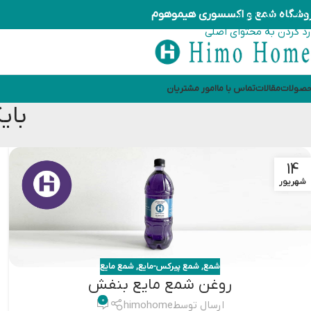
وشگاه شمع و اکسسوری هیموهوم
رد کردن به ناوبری
رد کردن به محتوای اصلی
صولات
مقالات
تماس با ما
امور مشتریان
بای
14
شهریور
شمع
,
شمع پیرکس-مایع
,
شمع مایع
روغن شمع مایع بنفش
0
ارسال توسط
himohome