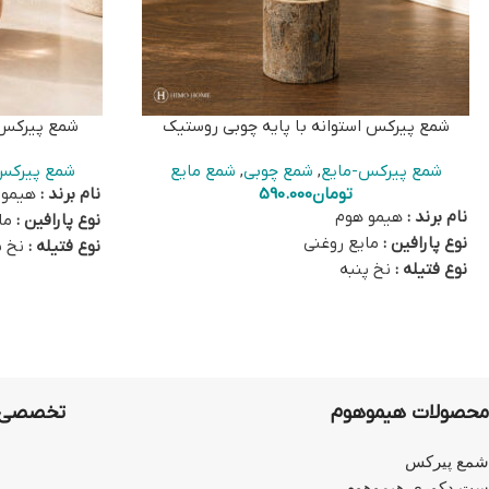
شمع پیرکس استوانه با پایه چوبی روستیک
شمع پیرکس ا
شمع پیرکس-مایع
,
شمع چوبی
,
شمع مایع
شمع پیرکس
تومان
590.000
نام برند :
هیمو 
نام برند :
هیمو هوم
نوع پارافین :
مای
نوع پارافین :
مایع روغنی
نوع فتیله :
نخ پ
نوع فتیله :
نخ پنبه
رنگ :
متنوع بست
رنگ :
رنگ شمع متغیر بسته به روغن انتخابی و
رایحه :
ندارد
رنگ چوب به صورت طبیعی
آماده ارسال از 
رایحه :
ندارد
این کالا شامل 
آماده ارسال از تهران
این کالا شامل یک عدد شمع پیرکس استوانه، یک
سی‌سی بیرنگ به
محصولات هیموهوم
تخصصی‌ت
عدد فتیله نخ‌پنبه‌ای، یک عدد سرفتیله شیشه‌ای،
چوبی است.
یک عدد روغن 100 سی‌سی بیرنگ به همراه سری
برای خرید سوخت
شمع پیرکس
آسانریز و پایه چوبی است.
لینک
کلیک کنید
ست دکوری هیموهوم