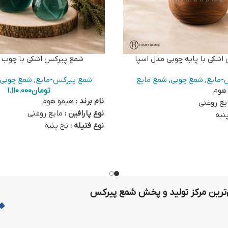
شکی با پایه چوبی مدل اسپا
شمع پیرکس اشکی با چوب 
-مایع
,
شمع چوبی
,
شمع مایع
شمع پیرکس-مایع
,
شمع چوبی
هوم
تومان
1.110.000
نام برند :
هیمو هوم
ع روغنی
نوع پارافین :
مایع روغنی
نبه
نوع فتیله :
نخ پنبه
ه به روغن انتخابی
رنگ :
متنوع بسته به روغن انتخاب
رایحه :
ندارد
تهران
آماده ارسال از تهران
یک شمع پیرکس اشکی، یک فتیله
این کالا شامل دو عدد شمع پیرکس
نخ‌پنبه‌ای، یک سرفتیله شیشه‌ای، یک روغن 100
عدد فتیله نخ‌پنبه‌ای، دو عدد سرف
 همراه سری آسانریز و یک کاسه
رین مرکز تولید و پخش شمع پیرکس
دو عدد روغن 100 سی‌سی بی
آسانریز و پایه چوبی است.
 روغنی رنگی بر روی
این
برای خرید روغن رنگی بر روی
این ل
.