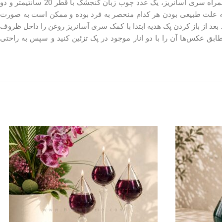
عدد شمع پیرکس عدسی به قطر 10 سانتیمتر، دو عدد فتیله نخ‌پنبه‌ای، دو عدد سرفتیله شیشه‌ای، دو عدد روغن شمع مایع قرمز 100 سی‌سی به همراه سری آسانریز، یک عدد چوب زبان گنجشک با قطر 20 سانتیمتر و دو
ها به علت طبیعی بودن هر کدام منحصر به فرد بوده و ممکن است به صورت
بعد از باز کردن پک هدیه ابتدا با کمک سری آسانریز روغن را داخل ظروف
ابق عکس‌ها آن را با دو انار موجود در پک تزئین کنید و سپس به راحتی