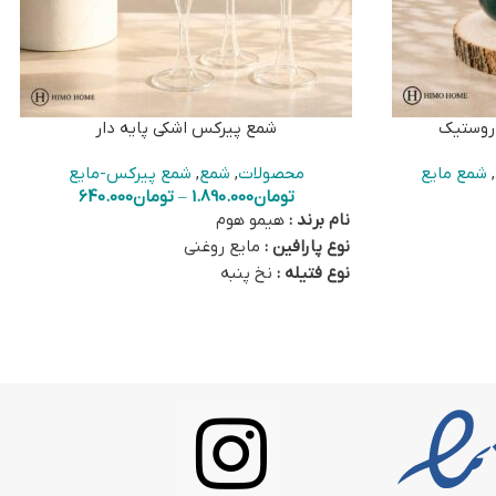
روستیک
شمع پیرکس اشکی پایه دار
,
شمع مایع
محصولات
,
شمع
,
شمع پیرکس-مایع
تومان
1.890.000
–
تومان
640.000
نام برند :
هیمو هوم
نوع پارافین :
مایع روغنی
نوع فتیله :
نخ پنبه
ی
رنگ :
متنوع بسته به روغن انتخابی
رایحه :
ندارد
آماده ارسال از تهران
 اشکی، دو
با خرید هر شمع پیرکس، یک فتیله نخ‌پنبه‌ای،
تیله شیشه‌ای،
یک سرفتیله شیشه‌ای و یک روغن 100 سی‌سی
رنگ به همراه سری
بیرنگ به همراه سری آسانریز نیز ارسال می‌شود.
برای خرید سوخت روغنی رنگی بر روی
این
ینک
کلیک
لینک
کلیک کنید.