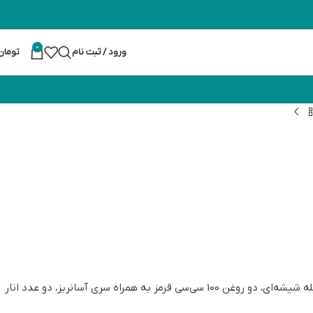
0
ورود / ثبت نام
تومان
این کالا شامل دو عدد شمع پیرکس عدسی، دو فتیله نخ‌پنبه‌ای، دو سرفتیله شیشه‌ای، دو روغن 100 سی‌سی قرمز به همراه سری آسانریز، دو عدد انار