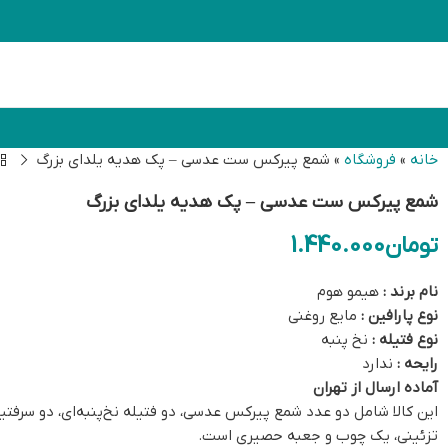
خانه
»
فروشگاه
»
شمع پیرکس ست عدسی – پک هدیه یلدای بزرگ
شمع پیرکس ست عدسی – پک هدیه یلدای بزرگ
تومان
1.440.000
نام برند :
هیمو هوم
نوع پارافین :
مایع روغنی
نوع فتیله :
نخ پنبه
رایحه :
ندارد
آماده ارسال از تهران
تزئینی، یک چوب و جعبه حصیری است.