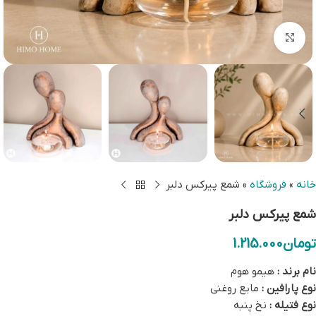
بزرگنمایی تصویر
خانه
»
فروشگاه
»
شمع پیرکس دلبر
شمع پیرکس دلبر
تومان
1.215.000
نام برند :
هیمو هوم
نوع پارافین :
مایع روغنی
نوع فتیله :
نخ پنبه