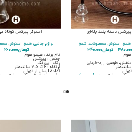
پیرکس دسته بلند پله‌ای
اسنوفر پیرکس کوتاه بی
 شمع
,
اسنوفر
,
محصولات
,
شمع
لوازم جانبی شمع
,
اسنوفر
,
محص
380.00
–
تومان
340.000
تومان
260.000
 هوم
نام برند : هیمو هوم
جنس : پیرکس
، بنفش، طوسی، زرد-خردلی
رنگ : بی‌رنگ
ارتفاع : 6 تا 7.5 سانتیمتر
تهران
آماده ارسال از تهران
 پیرکس-مایع بر روی
این لینک
برای خرید شمع پیرکس-مایع بر ر
کلیک کنید