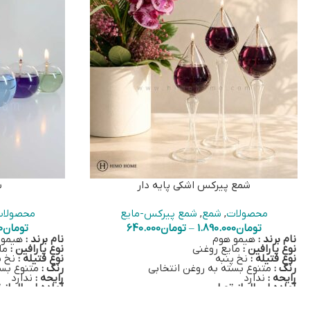
شمع پیرکس اشکی پایه دار
ش
محصولات
,
شمع
,
شمع پیرکس-مایع
محصولا
تومان
1.890.000
–
تومان
640.000
تومان
0
نام برند :
هیمو هوم
نام برند :
هیمو 
نوع پارافین :
مایع روغنی
نوع پارافین :
مای
نوع فتیله :
نخ پنبه
نوع فتیله :
نخ پ
رنگ :
متنوع بسته به روغن انتخابی
رنگ :
متنوع بست
رایحه :
ندارد
رایحه :
ندارد
آماده ارسال از تهران
آماده ارسال از 
با خرید هر شمع پیرکس، یک فتیله نخ‌پنبه‌ای،
با خرید هر شمع
یک سرفتیله شیشه‌ای و یک روغن 100 سی‌سی