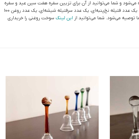
 می‌شود و شما می‌توانید از آن برای تزيین سفره هفت سین عید و سفره
عقد نیز استفاده نمایید. این ست شامل یک عدد جاشمعی پلی‌استر به قطر 15 و ارتفاع 9.5 سانتیمتر، یک عدد شمع پیرکس حبابی با قطر 10 سانتیمتر، یک عدد فتیله نخ‌پنبه‌ای، یک عدد سرفتیله شیشه‌ای، یک عدد روغن 100
این لینک
سوخت روغنی را خریداری