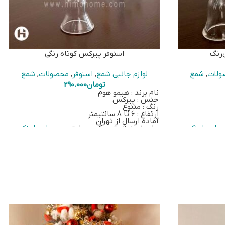
‌رنگ
اسنوفر پیرکس کوتاه رنگی
ولات
,
شمع
لوازم جانبی شمع
,
اسنوفر
,
محصولات
,
شمع
تومان
290.000
نام برند : هیمو هوم
جنس : پیرکس
رنگ : متنوع
ارتفاع : 6 تا 8 سانتیمتر
آماده ارسال از تهران
وی
این لینک
برای خرید شمع پیرکس-مایع بر روی
این لینک
کلیک کنید