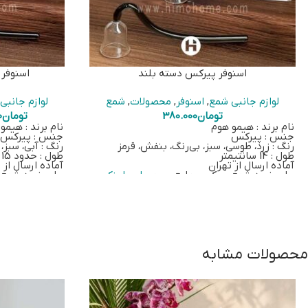
اسنوفر پیرکس دسته بلند
اسنوفر 
لوازم جانبی شمع
,
اسنوفر
,
محصولات
,
شمع
لوازم جانبی
تومان
380.000
تومان
0
نام برند : هیمو هوم
نام برند : هیمو
جنس : پیرکس
جنس : پیرکس
رنگ : زرد، طوسی، سبز، بی‌رنگ، بنفش، قرمز
رنگ : آبی، سبز
طول : 14 سانتیمتر
طول : حدود 15 سانتیمتر
آماده ارسال از تهران
آماده ارسال از 
برای خرید شمع پیرکس-مایع بر روی
این لینک
برای خرید شمع
کلیک کنید
کلیک کنید
محصولات مشابه