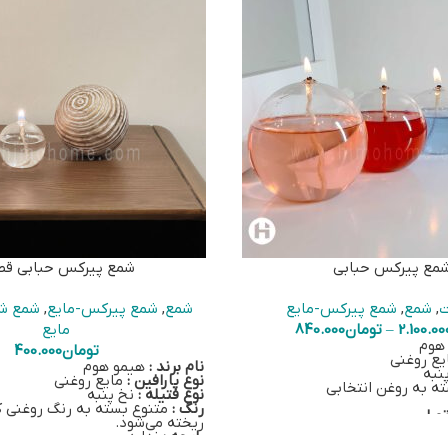
مع پیرکس حبابی
شمع پیرکس حبابی قطر
ت
,
شمع
,
شمع پیرکس-مایع
شمع
,
شمع پیرکس-مایع
,
شمع شی
2.100.00
–
تومان
840.000
مایع
هوم
تومان
400.000
ع روغنی
نام برند :
هیمو هوم
نبه
نوع پارافین :
مایع روغنی
ه به روغن انتخابی
نوع فتیله :
نخ پنبه
رنگ :
متنوع بسته به رنگ روغنی ک
تهران
ریخته می‌شود.
 پیرکس، یک فتیله نخ‌پنبه‌ای،
رایحه :
ندارد
یک سرفتیله شیشه‌ای و یک روغن 100 سی‌سی