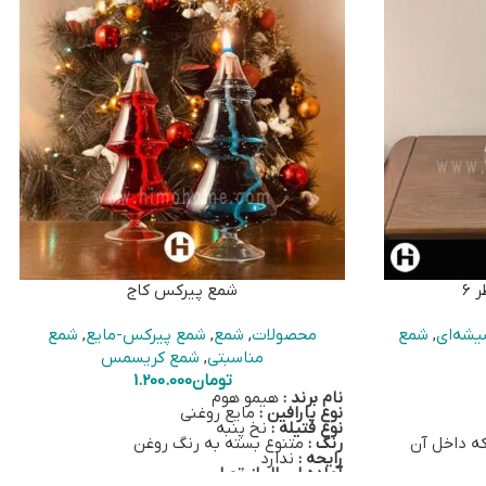
 6
شمع پیرکس کاج
شه‌ای
,
شمع
محصولات
,
شمع
,
شمع پیرکس-مایع
,
شمع
مناسبتی
,
شمع کریسمس
تومان
1.200.000
نام برند :
هیمو هوم
نوع پارافین :
مایع روغنی
نوع فتیله :
نخ پنبه
ه داخل آن
رنگ :
متنوع بسته به رنگ روغن
رایحه :
ندارد
آماده ارسال از تهران