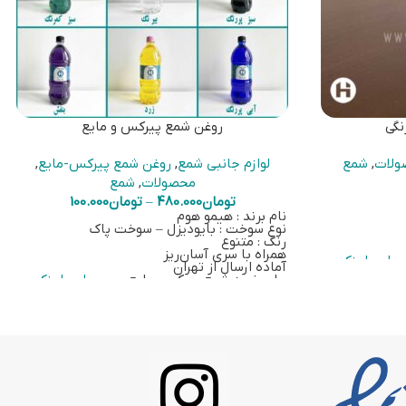
نگی
روغن شمع پیرکس و مایع
ولات
,
شمع
لوازم جانبی شمع
,
روغن شمع پیرکس-مایع
,
محصولات
,
شمع
تومان
480.000
–
تومان
100.000
نام برند : هیمو هوم
نوع سوخت : بایودیزل – سوخت پاک
رنگ : متنوع
همراه با سری آسان‌ریز
وی
این لینک
آماده ارسال از تهران
برای خرید شمع پیرکس-مایع بر روی
این لینک
کلیک کنید.
اطلاعات تکمیلی روغن شمع مایع