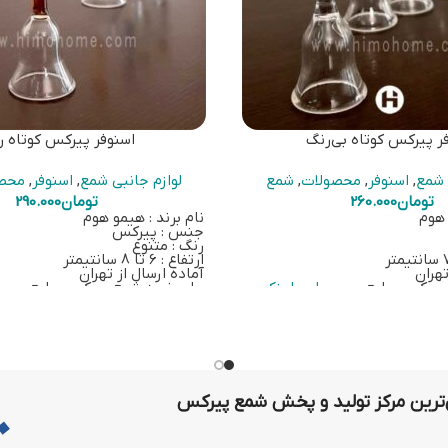
ر پیرکس کوتاه بی‌رنگ
اسنوفر پیرکس کوتاه ر
 شمع
,
اسنوفر
,
محصولات
,
شمع
لوازم جانبی شمع
,
اسنوفر
,
محص
تومان
260.000
تومان
290.000
 هوم
نام برند : هیمو هوم
جنس : پیرکس
رنگ : متنوع
ارتفاع : 6 تا 8 سانتیمتر
تهران
آماده ارسال از تهران
 پیرکس-مایع بر روی
این لینک
برای خرید شمع پیرکس-مایع بر ر
کلیک کنید
رین مرکز تولید و پخش شمع پیرکس