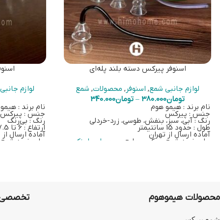
اسنوفر پیرکس دسته بلند پله‌ای
اسنوف
لوازم جانبی شمع
,
اسنوفر
,
محصولات
,
شمع
لوازم جانبی
تومان
380.000
–
تومان
340.000
نام برند : هیمو هوم
نام برند : هیمو
جنس : پیرکس
جنس : پیرکس
رنگ : آبی، سبز، بنفش، طوسی، زرد-خردلی
رنگ : بی‌رنگ
طول : حدود 15 سانتیمتر
ارتفاع : 6 تا 7.5 سانتیمتر
آماده ارسال از تهران
آماده ارسال از 
برای خرید شمع پیرکس-مایع بر روی
این لینک
برای خرید شمع
کلیک کنید
کلیک کنید
محصولات هیموهوم
تخصصی‌ت
شمع پیرکس