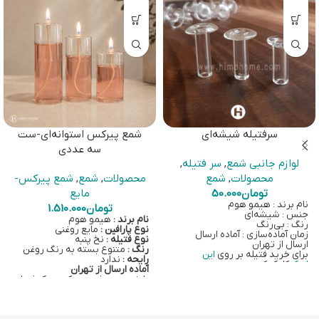
سرفتیله شیشه‌ای
شمع پیرکس استوانه‌ای-ست
سه عددی
لوازم جانبی شمع
,
سر فتیله
,
محصولات
,
شمع
محصولات
,
شمع
,
شمع پیرکس-
تومان
50.000
مایع
نام برند : هیمو هوم
تومان
1.510.000
جنس : شیشه‌ای
نام برند :
هیمو هوم
رنگ : بی‌رنگ
نوع پارافین :
مایع روغنی
زمان آماده‌سازی : آماده ارسال
نوع فتیله :
نخ پنبه
ارسال از تهران
رنگ :
متنوع بسته به رنگ روغن
برای خرید فتیله بر روی
این
رایحه :
ندارد
لینک
کلیک کنید.
آماده ارسال از تهران
برای خرید شمع پیرکس-مایع بر
با خرید هر شمع پیرکس، یک فتیله
روی
این لینک
کلیک کنید
نخ‌پنبه‌ای، یک سرفتیله شیشه‌ای و
یک روغن 100 سی‌سی بیرنگ به
همراه سری آسانریز نیز ارسال