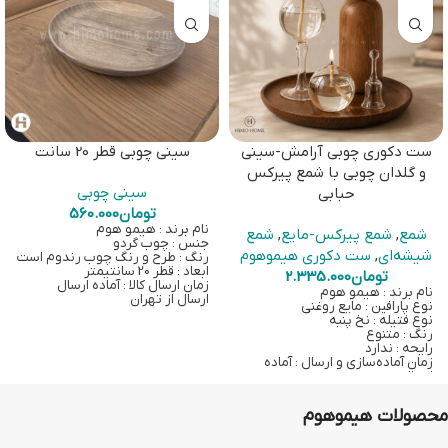
ست دکوری چوبی آرامش-سینی
سینی چوبی قطر 20 سانت
و گلدان چوبی با شمع پیرکس
سینی چوبی
حبابی
تومان
560.000
نام برند : هیمو هوم
شمع
,
شمع پیرکس-مایع
,
شمع
جنس : چوب گردو
شیشه‌ای
,
ست دکوری هیموهوم
رنگ : طرح و رنگ چوب رندوم است
ابعاد : قطر 20 سانتیمتر
تومان
2.335.000
زمان ارسال کالا : آماده ارسال
نام برند : هیمو هوم
ارسال از تهران
نوع پارافین : مایع روغنی
نوع فتیله : نخ پنبه
رنگ : متنوع
رایحه : ندارد
زمان آماده‌سازی و ارسال : آماده
ارسال
ارسال از تهران
با خرید این کالا دو عدد شمع
محصولات هیموهوم
پیرکس حبابی به همراه دو عدد
سرفتیله شیشه‌ای، دو عدد فتیله
نخ‌پنبه، دو عدد روغن 100 سی‌سی