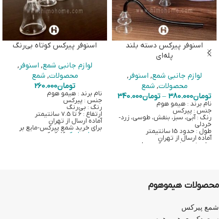
اسنوفر پیرکس دسته بلند
اسنوفر پیرکس کوتاه بی‌رنگ
پله‌ای
لوازم جانبی شمع
,
اسنوفر
,
لوازم جانبی شمع
,
اسنوفر
,
محصولات
,
شمع
محصولات
,
شمع
تومان
260.000
نام برند : هیمو هوم
تومان
380.000
–
تومان
340.000
جنس : پیرکس
نام برند : هیمو هوم
رنگ : بی‌رنگ
جنس : پیرکس
ارتفاع : 6 تا 7.5 سانتیمتر
رنگ : آبی، سبز، بنفش، طوسی، زرد-
آماده ارسال از تهران
خردلی
برای خرید شمع پیرکس-مایع بر
طول : حدود 15 سانتیمتر
روی
این لینک
کلیک کنید
آماده ارسال از تهران
برای خرید شمع پیرکس-مایع بر
روی
این لینک
کلیک کنید
محصولات هیموهوم
شمع پیرکس
ست دکوری هیموهوم