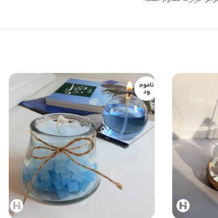
ناموج
ود