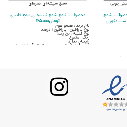
نی چوبی
شمع شیشه‌ای خمره‌ای
صولات
,
شمع
,
محصولات
,
شمع
,
شمع شیشه‌ای
,
شمع فانتزی
ست دکوری
تومان
125.000
نام برند : هیمو هوم
نوع پارافین : پارافین 1 درصد
نوع فتیله : نخ پنبه
رنگ : متنوع
رایحه : ندارد
زمان آماده‌سازی و ساخت شمع : آماده ارسال
ارسال از تهران
برای خرید اسنوفر بر روی
این لینک
کلیک کنید.
رسال
برای خرید شمع پیرکس حبابی بر روی
این لینک
کلیک کنید.
کس اشکی به
و عدد فتیله
ن 100 سی‌سی بیرنگ، یک
وفر کوتاه
رنگ سوخت اولیه ارسالی دو عدد 100 سی‌سی
 بر روی
این
توصیه
کلیک کنید.
ی
این لینک
لیک کنید.