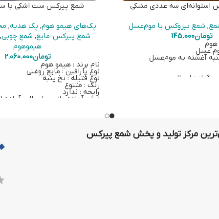
 استوانه‌ای سه عددی مشکی
شمع پیرکس ست اشکی با سی
مع
,
شمع بیزوکس یا موم‌عسل
پک‌های هیمو هوم
,
پک هدیه
,
مح
تومان
145.000
شمع پیرکس-مایع
,
شمع چوبی
,
 هوم
هیموهوم
موم عسل
تومان
2.060.000
پنبه آغشته به موم‌عسل
نام برند : هیمو هوم
نوع پارافین : مایع روغنی
 : آماده ارسال
نوع فتیله : نخ پنبه
ر بر روی
این لینک
کلیک کنید.
رنگ : متنوع
رایحه : ندارد
زمان آماده‌سازی و ارسال : آماده ا
ارسال از تهران
با خرید این کالا دو عدد شمع پیر
همراه دو عدد سرفتیله شیشه‌ای، د
نخ‌پنبه، دو عدد روغ
سری آسانریز، سینی، جاعودی و اسن
رین مرکز تولید و پخش شمع پیرکس
بیرنگ ارسال میشود.
بیرنگ است،
برای خرید سوخت رنگی
لینک
کلیک کنید.
خرید سوخت اضافی برای این ست 
می‌شود.
برای خرید اسنوفر بر روی
این لینک
برای خرید سرفتیله شیشه‌ای بر رو
کلیک کنید.
برای خرید فتیله بر روی
این لینک
ک