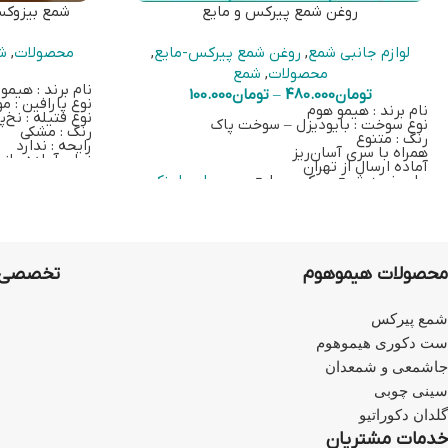
روغن شمع پیرکس و مایع
شمع بیزوکس
لوازم جانبی شمع
,
روغن شمع پیرکس-مایع
,
محصولات
,
ش
محصولات
,
شمع
نام برند : هیمو
تومان
480.000
–
تومان
100.000
نوع پارافین : 
نام برند : هیمو هوم
نوع فتیله : نخ‌
نوع سوخت : بایودیزل – سوخت پاک
رنگ : مشکی
رنگ : متنوع
رایحه : ندارد
همراه با سری آسان‌ریز
زمان آماده‌سازی
آماده ارسال از تهران
برای خرید اسنوف
برای خرید شمع پیرکس-مایع بر روی
این لینک
کلیک کنید.
اطلاعات تکمیلی روغن شمع مایع
محصولات هیموهوم
تخصصی‌ت
شمع پیرکس
ست دکوری هیموهوم
جاشمعی و شمعدان
سینی چوبی
گلدان دکوراتیو
خدمات مشتریان