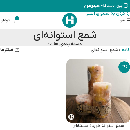
رد کردن به ناوبری
پیج اینستاگرام هیموهوم
رد کردن به محتوای اصلی
0
منو
تومان
0
شمع استوانه‌ای
دسته بندی ها
فیلترها
خانه
»
شمع استوانه‌ای
-26%
شمع استوانه خورده شیشه‌ای