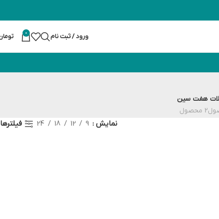
0
ورود / ثبت نام
تومان
ات
هفت سین
2 محصول
فیلترها
نمایش
9
12
18
24