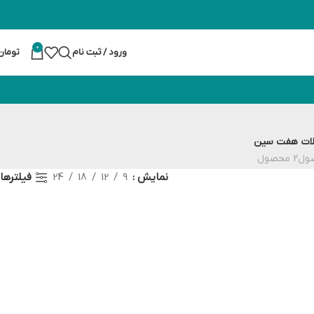
0
ورود / ثبت نام
تومان
ات
هفت سین
2 محصول
فیلترها
نمایش
9
12
18
24