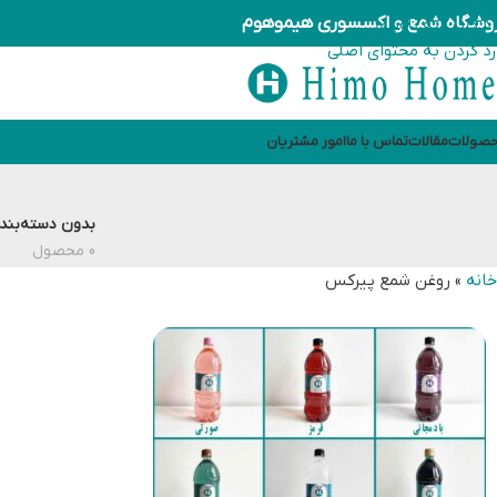
وشگاه شمع و اکسسوری هیموهوم
رد کردن به ناوبری
رد کردن به محتوای اصلی
صولات
مقالات
تماس با ما
امور مشتریان
بدون دسته‌بند
0 محصول
خانه
»
روغن شمع پیرکس