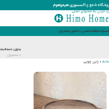
وشگاه شمع و اکسسوری هیموهوم
رد کردن به ناوبری
رد کردن به محتوای اصلی
صولات
مقالات
تماس با ما
امور مشتریان
بدون دسته‌بند
0 محصول
خانه
»
رایزر چوبی