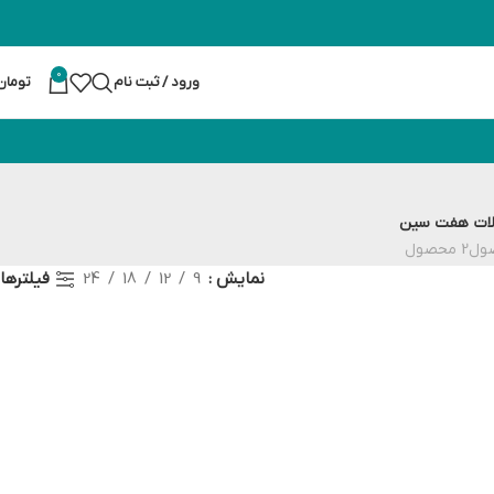
0
ورود / ثبت نام
تومان
ات
هفت سین
2 محصول
فیلترها
نمایش
9
12
18
24