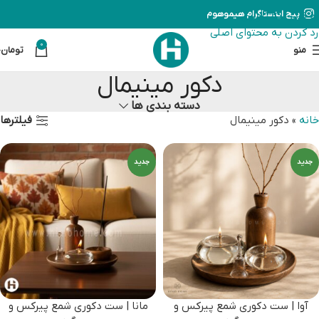
رد کردن به ناوبری
پیج اینستاگرام هیموهوم
رد کردن به محتوای اصلی
0
منو
تومان
0
دکور مینیمال
دسته بندی ها
فیلترها
خانه
»
دکور مینیمال
جدید
جدید
آوا | ست دکوری شمع پیرکس و
مانا | ست دکوری شمع پیرکس و