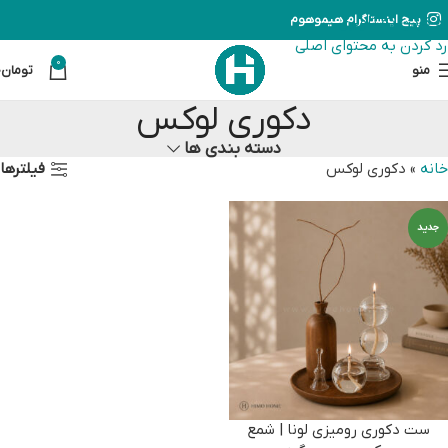
رد کردن به ناوبری
پیج اینستاگرام هیموهوم
رد کردن به محتوای اصلی
0
منو
تومان
0
دکوری لوکس
دسته بندی ها
فیلترها
خانه
»
دکوری لوکس
جدید
ست دکوری رومیزی لونا | شمع