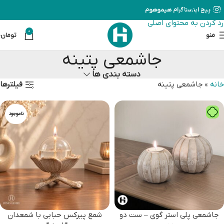
رد کردن به ناوبری
پیج اینستاگرام هیموهوم
رد کردن به محتوای اصلی
0
منو
تومان
0
جاشمعی پتینه
دسته بندی ها
فیلترها
خانه
»
جاشمعی پتینه
ناموجود
جاشمعی پلی استر گوی – ست دو
شمع پیرکس حبابی با شمعدان